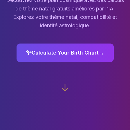
Découvrez votre plan cosmique avec des calculs
♃
☿
♀
de thème natal gratuits améliorés par l'IA.
☉
♂
♄
☽
↑
Explorez votre thème natal, compatibilité et
identité astrologique.
✨
→
Calculate Your Birth Chart